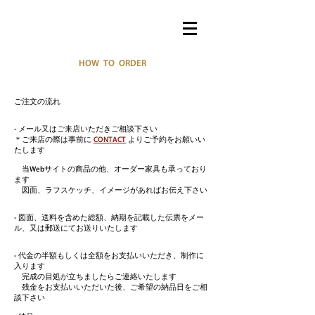
HOW TO ORDER
ご注文の流れ
- メール又はご来店いただきご相談下さい
＊ご来店の際は事前に
CONTACT
よりご予約をお願いい
たします
当Webサイトの商品の他、オーダー家具も承っており
ます
​ 図面、ラフスケッチ、イメージがあればお伝え下さい
- 図面、送料を含めた総額、納期を記載した伝票をメー
ル、又は郵送にてお送りいたします
- 代金の半額もしくは全額をお支払いいただき、制作に
入ります
完成の目処が立ちましたらご連絡いたします
残金をお支払いいただいた後、ご希望の納品日をご相
談下さい